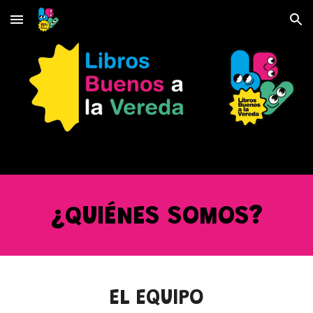
Skip to main content
Skip to navigation
¿QUI
É
NES SOMOS?
EL EQUIPO